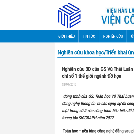
GIỚI THIỆU
TIN TỨC
NGHIÊN CỨU
Ứ
Nghiên cứu khoa học/Triển khai ứ
Nghiên cứu 3D của GS Vũ Thái Luân -
chí số 1 thế giới ngành Đồ họa
02/01/2018
Công trình của GS. Toán học Vũ Thái Luân 
Công nghệ thông tin và các cộng sự đã công
một trong số ít các công trình tiêu biểu để 
tương tác SIGGRAPH năm 2017.
Toán học – nền tảng công nghệ đằng sau p