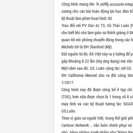
Công trình mang tên
“A stiffly accurate int
cương cho các bài toán động lực học đàn hồ
kỹ thuật làm phim hoạt hình 3D.
Trao đổi với PV
Dân trí
, TS. Vũ Thái Luân (
cho biết khi còn làm giáo sư thỉnh giảng ở Đ
quan tới mô phỏng chuyển động trong các h
Michels tới từ ĐH Stanford (Mỹ).
Bắt nguồn từ đó, 8X Việt nảy ra ý tưởng để 
gấp khoảng 8-22 lần (tùy ứng dụng) mà vẫn g
Một năm sau đó, GS. Luân cộng tác với GS. 
ĐH California Merced cho ra đời công trìn
7/2017.
Công trình này đã được công bố ở tạp ch
(TOG), hơn nữa được chọn là 1 trong số ít cá
máy tính và các kỹ thuật tương tác SIGG
GS.Luân.
Theo vị giáo sư người Việt, trong thế giới 
Cartoon Network ... vẫn luôn chinh phục và
nhỏ, bằng những tuyệt phẩm như “Nàng Bạch