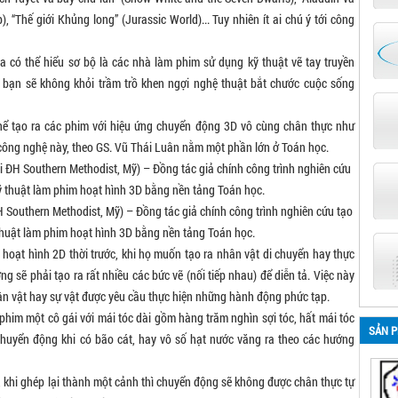
 “Thế giới Khủng long” (Jurassic World)... Tuy nhiên ít ai chú ý tới công
ta có thể hiểu sơ bộ là các nhà làm phim sử dụng kỹ thuật vẽ tay truyền
, bạn sẽ không khỏi trầm trồ khen ngợi nghệ thuật bắt chước cuộc sống
hể tạo ra các phim với hiệu ứng chuyển động 3D vô cùng chân thực như
công nghệ này, theo GS. Vũ Thái Luân nằm một phần lớn ở Toán học.
H Southern Methodist, Mỹ) – Đồng tác giả chính công trình nghiên cứu tạo
 thuật làm phim hoạt hình 3D bằng nền tảng Toán học.
m hoạt hình 2D thời trước, khi họ muốn tạo ra nhân vật di chuyển hay thực
 sẽ phải tạo ra rất nhiều các bức vẽ (nối tiếp nhau) để diễn tả. Việc này
hân vật hay sự vật được yêu cầu thực hiện những hành động phức tạp.
phim một cô gái với mái tóc dài gồm hàng trăm nghìn sợi tóc, hất mái tóc
SẢN 
 chuyển động khi có bão cát, hay vô số hạt nước văng ra theo các hướng
, khi ghép lại thành một cảnh thì chuyển động sẽ không được chân thực tự