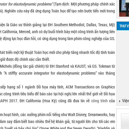
egrator for elastodynamic problems”
(Tạm dịch: Một phương pháp chính xác
i). Nghiên cứu này đã ứng dụng Toán học để tạo nên bước tiến mới trong
hiện là Giáo sư thỉnh giảng tại ĐH Southern Methodist, Dallas, Texas, Mỹ)
THƯ V
H California, Merced, anh có dự buổi trình bày một công trình ấn tượng liên
ệ động lực học đàn hồi, có ứng dụng trong làm phim công nghiệp của GS.
phát triển một kỹ thuật Toán học mới cho phép tăng nhanh tốc độ tính toán
iữ được độ chính xác cần thiết.
Michels (đồng tác giả chính) từ ĐH Stanford và KAUST, và GS. Tokman từ
h “A stiffly accurate integrator for elastodynamic problems” vào tháng
í xếp hạng số 1 ngành Đồ họa máy tính, ACM Transactions on Graphics
c công trình tiêu biểu để báo cáo tại hội nghị lớn nhất thế giới về Đồ họa
Viện
RAPH 2017. ĐH California (Hoa Kỳ) cũng đã đưa tin về
công trình
của
phim hoạt hình, các xưởng phim nổi tiếng như Walt Disney, Dreamworks, hay
 làm say đắm biết bao nhiêu thế hệ khán giả, từ người lớn cho tới các em
 Tuyết và bảy chú lùn” (Snow White and the Seven Dwarfs), “Aladdin và