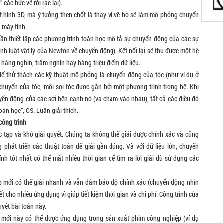
 các bức vẽ rời rạc lại).
ạt hình 3D, mà ý tưởng then chốt là thay vì vẽ họ sẽ làm mô phỏng chuyển
 máy tính.
 cần thiết lập các phương trình toán học mô tả sự chuyển động của các sự
h luật vật lý của Newton về chuyển động). Kết nối lại sẽ thu được một hệ
 hàng nghìn, trăm nghìn hay hàng triệu điểm dữ liệu.
 để thử thách các kỹ thuật mô phỏng là chuyển động của tóc (như ví dụ ở
chuyển của tóc, mỗi sợi tóc được gắn bởi một phương trình trong hệ. Khi
yển động của các sợi bên cạnh nó (va chạm vào nhau), tất cả các điều đó
oán học”, GS. Luân giải thích.
công trình
c tạp và khó giải quyết. Chúng ta không thể giải được chính xác và cũng
phát triển các thuật toán để giải gần đúng. Và với dữ liệu lớn, chuyển
nh tốt nhất có thể mất nhiều thời gian để tìm ra lời giải dù sử dụng các
áp mới có thể giải nhanh và vẫn đảm bảo độ chính xác (chuyển động nhìn
t cho nhiều ứng dụng vì giúp tiết kiệm thời gian và chi phí. Công trình của
yết bài toán này.
mới này có thể được ứng dụng trong sản xuất phim công nghiệp (ví dụ