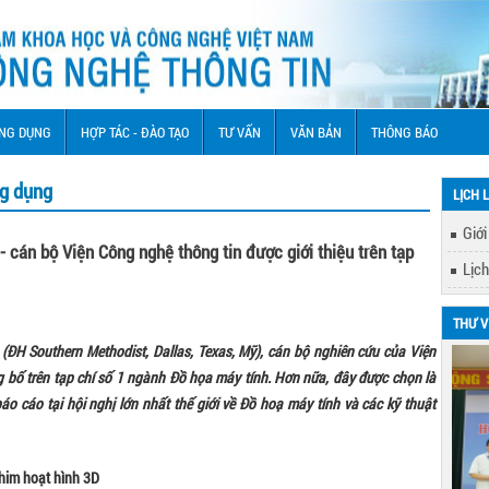
NG DỤNG
HỢP TÁC - ĐÀO TẠO
TƯ VẤN
VĂN BẢN
THÔNG BÁO
ng dụng
LỊCH 
Giới
 cán bộ Viện Công nghệ thông tin được giới thiệu trên tạp
Lịch
THƯ V
(ĐH Southern Methodist, Dallas, Texas, Mỹ), cán bộ nghiên cứu của Viện
 bố trên tạp chí số 1 ngành Đồ họa máy tính. Hơn nữa, đây được chọn là
báo cáo tại hội nghị lớn nhất thế giới về Đồ hoạ máy tính và các kỹ thuật
him hoạt hình 3D