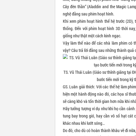
Cây đèn thần” (Aladdin and the Magic Lamp),
nghệ đằng sau phim hoạt hình.
Khi xem phim hoạt hình thế hệ trước (2D), 
thống. Đến với phim hoạt hình 3D thời nay
giống như thật một cách kinh ngạc.
Vậy làm thế nào để các nhà làm phim có t
vậy? Câu trả lời đằng sau những thành quả 
TS. Vũ Thái Luân (Giáo sư thỉnh giảng tại Đ
bước tiến mới trong kỹ
GS. Luân giải thích: Với các thế hệ làm phi
hiện một hành động nào đó, các họa sĩ thường
sẽ càng khó và tốn thời gian hơn nữa khi n
Hãy tưởng tượng ví dụ như khi họ cần cảnh 
tung bay trong gió, hay cần vô số hạt cát
khác nhau khi lướt sóng…
Do đó, cho dù có hoàn thành khâu vẽ đi nữa