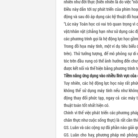
nhiên như đời thực (hiển nhiên là do việc “nối”
Điều này dẫn tới sự phát triển của phim ho
động và sau đó áp dụng các kỹ thuật đồ họa
“Lúc này Toán học có vai trò quan trọng vì
vật/nhân vật (chẳng hạn như sử dụng các địn
các phương trình gọi là hệ động lực học gồm
Trong đồ họa máy tính, một ví dụ tiêu biểu
trên). Thử tưởng tượng, để mô phỏng sự di 
tóc trên đầu rung có thể ảnh hưởng đến chu
được kết nối và thể hiện bằng phương trình t
Tiềm năng ứng dụng vào nhiều lĩnh vực của 
Tuy nhiên, các hệ động lực học này rất phứ
không thể sử dụng máy tính nếu như không 
động thay đổi phức tạp, ngay cả các máy tí
thuật toán tốt nhất hiện có.
Chính vì thế việc phát triển các phương ph
chân thực như cuộc sống thực) là rất cần thiế
GS. Luân và các cộng sự đã phần nào giải qu
GS. Luân cho hay, phương pháp mô phỏng 