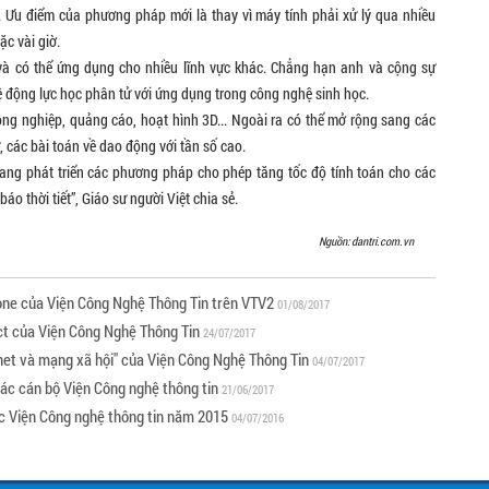
 Ưu điểm của phương pháp mới là thay vì máy tính phải xử lý qua nhiều
ặc vài giờ.
à có thể ứng dụng cho nhiều lĩnh vực khác. Chẳng hạn anh và cộng sự
 động lực học phân tử với ứng dụng trong công nghệ sinh học.
ng nghiệp, quảng cáo, hoạt hình 3D... Ngoài ra có thể mở rộng sang các
các bài toán về dao động với tần số cao.
đang phát triển các phương pháp cho phép tăng tốc độ tính toán cho các
áo thời tiết”, Giáo sư người Việt chia sẻ.
Nguồn: dantri.com.vn
one của Viện Công Nghệ Thông Tin trên VTV2
01/08/2017
ct của Viện Công Nghệ Thông Tin
24/07/2017
net và mạng xã hội" của Viện Công Nghệ Thông Tin
04/07/2017
ác cán bộ Viện Công nghệ thông tin
21/06/2017
c Viện Công nghệ thông tin năm 2015
04/07/2016