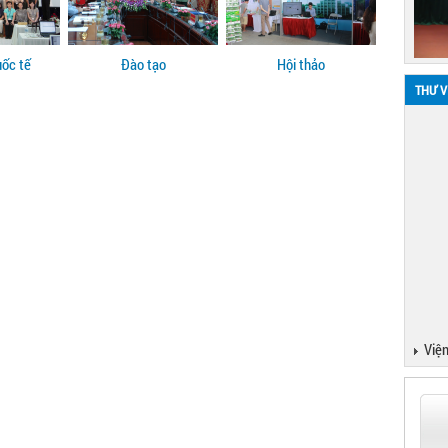
uốc tế
Đào tạo
Hội thảo
THƯ V
Viện