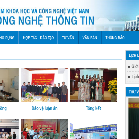
NG DỤNG
HỢP TÁC - ĐÀO TẠO
TƯ VẤN
VĂN BẢN
THÔNG BÁO
LỊCH 
Giới
Lịch
THƯ V
đồng
Bảo vệ luận án
Tổng kết