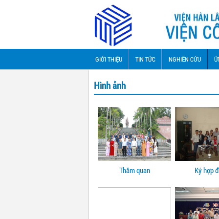
GIỚI THIỆU
TIN TỨC
NGHIÊN CỨU
Ứ
Hình ảnh
Thăm quan
Ký hợp 