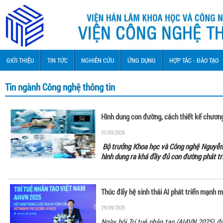
GIỚI THIỆU
TIN TỨC
NGHIÊN CỨU
ỨNG DỤNG
HỢP TÁC - ĐÀO TẠO
Tin ngành Công nghệ thông tin
Hình dung con đường, cách thiết kế chương
31/03/2026
Bộ trưởng Khoa học và Công nghệ Nguyễn
hình dung ra khá đầy đủ con đường phát tr
Thúc đẩy hệ sinh thái AI phát triển mạnh 
29/09/2025
Ngày hội Trí tuệ nhân tạo (AI4VN 2025) đ