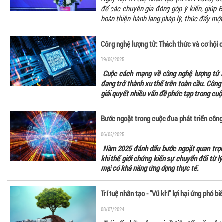
để các chuyên gia đóng góp ý kiến, giúp
hoàn thiện hành lang pháp lý, thúc đẩy một
và có trách nhiệm tại Việt Nam.
Công nghệ lượng tử: Thách thức và cơ hội 
19/06/2025
Cuộc cách mạng về công nghệ lượng tử 
đang trở thành xu thế trên toàn cầu. Côn
giải quyết nhiều vấn đề phức tạp trong cu
Bước ngoặt trong cuộc đua phát triển công
06/05/2025
Năm 2025 đánh dấu bước ngoặt quan trọng
khi thế giới chứng kiến sự chuyển đổi từ 
mại có khả năng ứng dụng thực tế.
Trí tuệ nhân tạo - "Vũ khí" lợi hại ứng phó bi
08/07/2024