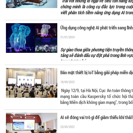
Trái với những lo ngại về tiêu tốn năng lư
chứng minh là công cụ đắc lực trong cuộc
viết phân tích tiềm năng ứng dụng AI tron
giao thông, góp phần thúc đẩy quá trình ch
Ứng dụng công nghệ AI phát triển sang lĩnh
21/01/2024
Sự giao thoa giữa phương tiện truyền thôn
tảng sẽ đánh dấu sự đột phá trong lĩnh vực 
trong tương lai.
Bảo mật thiết bị IoT bằng giải pháp miễn d
18/09/2023
Ngày 12/9, tại Hà Nội, Cục An toàn thông 
mạng toàn cầu Kaspersky tổ chức hội thảo
bằng Miễn dịch không gian mạng", trong bố
phổ biến của các thiết bị IoT. Hoạt động n
hai bên.
AI sẽ đóng vai trò gì để giảm thiểu khí thải
23/05/2022