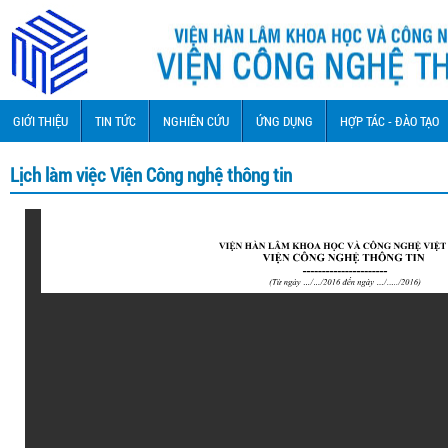
GIỚI THIỆU
TIN TỨC
NGHIÊN CỨU
ỨNG DỤNG
HỢP TÁC - ĐÀO TẠO
Lịch làm việc Viện Công nghệ thông tin