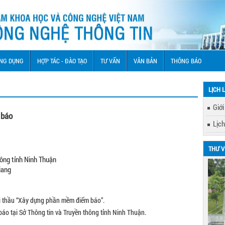
NG DỤNG
HỢP TÁC - ĐÀO TẠO
TƯ VẤN
VĂN BẢN
THÔNG BÁO
LỊCH 
Giới
 báo
Lịch
THƯ V
ông tỉnh Ninh Thuận
iang
i thầu “Xây dựng phần mềm điểm báo”.
o tại Sở Thông tin và Truyền thông tỉnh Ninh Thuận.