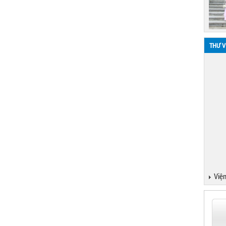
THƯ V
Viện