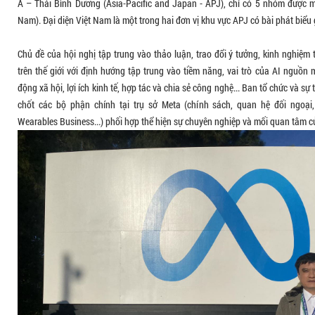
Á – Thái Bình Dương (Asia-Pacific and Japan - APJ), chỉ có 5 nhóm được m
Nam). Đại diện Việt Nam là một trong hai đơn vị khu vực APJ có bài phát biểu g
Chủ đề của hội nghị tập trung vào thảo luận, trao đổi ý tưởng, kinh nghiệm 
trên thế giới với định hướng tập trung vào tiềm năng, vai trò của AI nguồn m
động xã hội, lợi ích kinh tế, hợp tác và chia sẻ công nghệ... Ban tổ chức và 
chốt các bộ phận chính tại trụ sở Meta (chính sách, quan hệ đối ngoạ
Wearables Business...) phối hợp thể hiện sự chuyên nghiệp và mối quan tâm củ