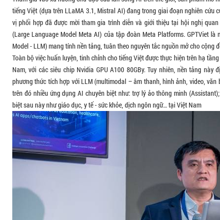
tiếng Việt (dựa trên LLaMA 3.1, Mistral AI) đang trong giai đoạn nghiên cứu 
vị phối hợp đã được mời tham gia trình diễn và giới thiệu tại hội nghị q
(Large Language Model Meta AI) của tập đoàn Meta Platforms. GPTViet là
Model - LLM) mang tính nền tảng, tuân theo nguyên tắc nguồn mở cho cộng đồ
Toàn bộ việc huấn luyện, tinh chỉnh cho tiếng Việt được thực hiện trên hạ tầng 
Nam, với các siêu chip Nvidia GPU A100 80GBy. Tuy nhiên, nền tảng này đị
phương thức tích hợp với LLM (multimodal – âm thanh, hình ảnh, video, văn bả
trên đó nhiều ứng dụng AI chuyên biệt như: trợ lý ảo thông minh (Assistant)
biệt sau này như giáo dục, y tế - sức khỏe, dịch ngôn ngữ… tại Việt Nam